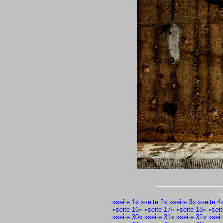
»
seite 1
« »
seite 2
« »
seite 3
« »
seite 4
»
seite 16
« »
seite 17
« »
seite 18
« »
seit
»
seite 30
« »
seite 31
« »
seite 32
« »
seit