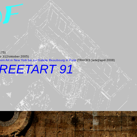
175)
o 312/oktober 2005)
rn Art in New York bis zur Galerie Beaubourg in Paris
(TRACKS [arte]/april 2008)
REETART 91