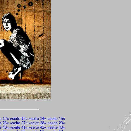
e 12
« »
seite 13
« »
seite 14
« »
seite 15
«
e 26
« »
seite 27
« »
seite 28
« »
seite 29
«
e 40
« »
seite 41
« »
seite 42
« »
seite 43
«