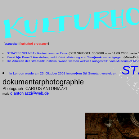
[
startseite
] [
kulturhof programm
]
STRASSENKUNST - Protest aus der Dose
(DER SPIEGEL 36/2008 vom 01.09.2008, seite 
Knast f�r Kunst? Ausstellung wirkt Kriminalisierung von Stra�enkunst entgegen
(MieterEch
Die Arbeiten der Streetartkünstlerin Swoon werden weltweit ausgestellt, vom Museum of Mode
ST
In London wurde am 23. Oktober 2008 im gro�en Stil Streetart versteigert.
dokumentarphotographie
Photograph: CARLOS ANTONIAZZI
c.antoniazzi@web.de
mail: