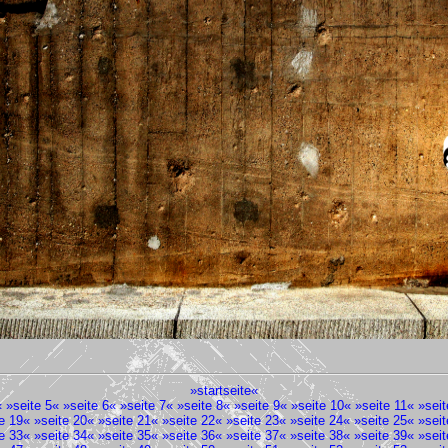
»
startseite
«
« »
seite 5
« »
seite 6
« »
seite 7
« »
seite 8
« »
seite 9
« »
seite 10
« »
seite 11
« »
seit
e 19
« »
seite 20
« »
seite 21
« »
seite 22
« »
seite 23
« »
seite 24
« »
seite 25
« »
seit
e 33
« »
seite 34
« »
seite 35
« »
seite 36
« »
seite 37
« »
seite 38
« »
seite 39
« »
seit