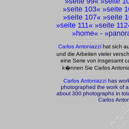
»
seite 99
« »
seite 1
»
seite 103
« »
seite 
»
seite 107
« »
seite 
»
seite 111
« »
seite 112
»
home
« - »
panor
Carlos Antoniazzi
hat sich a
und die Arbeiten vieler versch
eine Serie von insgesamt ca
k�nnen Sie Carlos Antoni
Carlos Antoniazzi
has work
photographed the work of a v
about 300 photographs in total
Carlos Anton