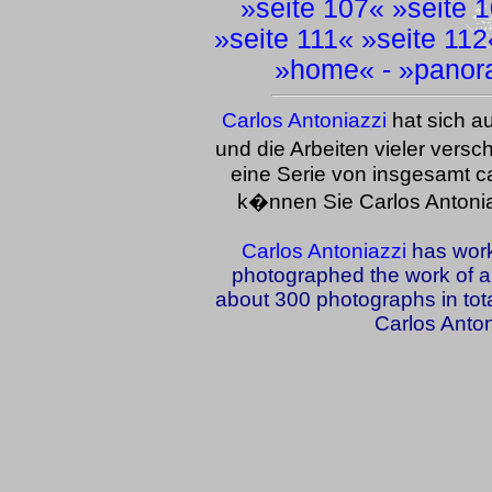
»
seite 107
« »
seite 
»
seite 111
« »
seite 112
»
home
« - »
panor
Carlos Antoniazzi
hat sich a
und die Arbeiten vieler versch
eine Serie von insgesamt ca
k�nnen Sie Carlos Antoni
Carlos Antoniazzi
has work
photographed the work of a v
about 300 photographs in total
Carlos Anton