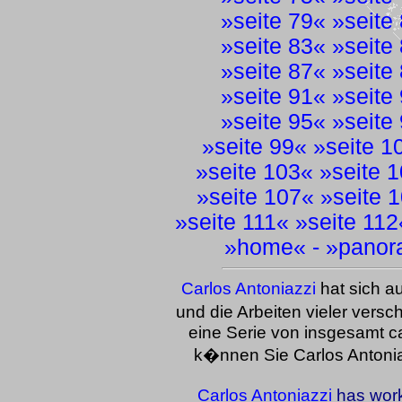
»
seite 79
« »
seite
»
seite 83
« »
seite
»
seite 87
« »
seite
»
seite 91
« »
seite
»
seite 95
« »
seite
»
seite 99
« »
seite 1
»
seite 103
« »
seite 
»
seite 107
« »
seite 
»
seite 111
« »
seite 112
»
home
« - »
panor
Carlos Antoniazzi
hat sich a
und die Arbeiten vieler versch
eine Serie von insgesamt ca
k�nnen Sie Carlos Antoni
Carlos Antoniazzi
has work