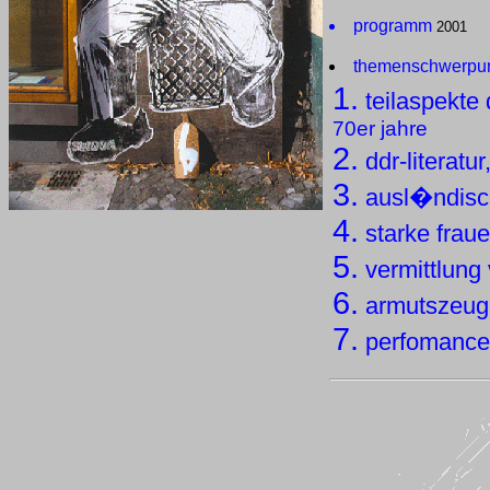
programm
2001
themenschwerpun
1.
teilaspekte
70er jahre
2.
ddr-literatur
3.
ausl�ndisch
4.
starke frau
5.
vermittlung 
6.
armutszeug
7.
perfomances