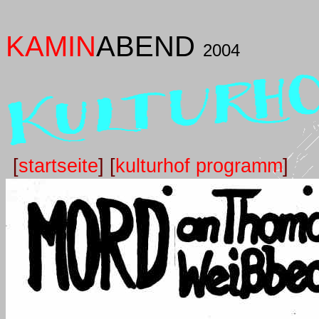
KAMIN
ABEND
2004
[
startseite
] [
kulturhof programm
]