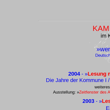
KAM
im
»wen
Deutsch
2004
-
»
Lesung m
Die Jahre der Kommune I /
weitere
Ausstellung: »
Zeitfenster des 
2003
-
»
Les
E