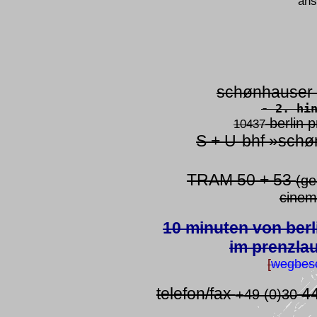
ans
schønhauser 
- 2. hi
berlin p
10437
S + U-bhf »sch
TRAM 50 + 53
(g
cinem
10 minuten von berl
im prenzla
[
wegbes
telefon/fax
44
+49 (0)30